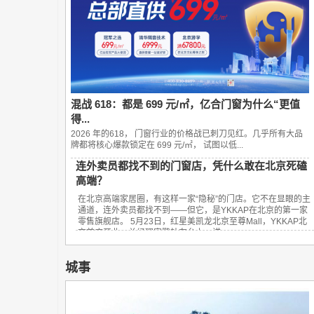
混战 618：都是 699 元/㎡，亿合门窗为什么“更值
得...
2026 年的618， 门窗行业的价格战已刺刀见红。几乎所有大品
牌都将核心爆款锁定在 699 元/㎡， 试图以低...
连外卖员都找不到的门窗店，凭什么敢在北京死磕
高端？
在北京高端家居圈，有这样一家“隐秘”的门店。它不在显眼的主
通道，连外卖员都找不到——但它，是YKKAP在北京的第一家
零售旗舰店。 5月23日，红星美凯龙北京至尊Mall，YKKAP北
京首店开业。总经理宋鹏站在台上，讲...
城事