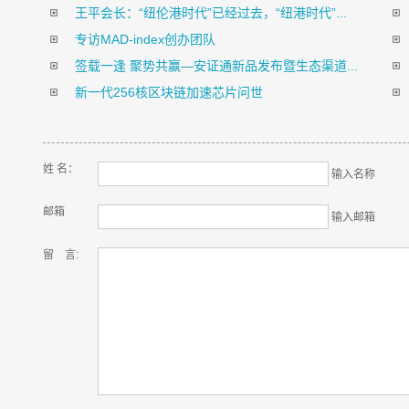
王平会长：“纽伦港时代”已经过去，“纽港时代”...
专访MAD-index创办团队
签载一逢 聚势共赢—安证通新品发布暨生态渠道...
新一代256核区块链加速芯片问世
姓 名：
输入名称
邮箱
输入邮箱
留 言: