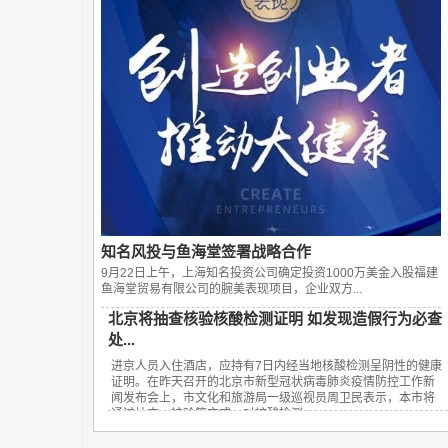
知名风投与鱼海堂签署战略合作
9月22日上午，上海知名投资公司确定投资1000万美金入股福建
鱼海堂贸易有限公司的腕美表现项目，企业双方...
北京将抽查核验核酸检测证明 如发现造假行为必查
处...
进京人员入住酒店，应持有7日内经当地核酸检测呈阴性的健康
证明。在昨天召开的北京市新型冠状病毒肺炎疫情防控工作新
闻发布会上，市文化和旅游局一级巡视员周卫民表示，本市将
通过抽查、核验等方式，对核酸检测...