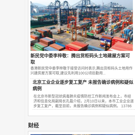
新民党中委李梓敬：腾出货柜码头土地建屋方案可
取
香港新民党中委李梓敬于接受访问时表示,腾出货柜码头土地用作
兴建房屋方案可取,建议先利用100公顷后勤用...
北京工业企业逐步复工复产 未报告确诊病例和疑似
病例
在北京市新型冠状病毒肺炎疫情防控工作新闻发布会上，市经
济和信息化局副局长孔磊介绍，2月10日以来，本市工业企业逐
步复工复产，截至目前，未报告确诊病例和疑似病例。 13786
财经