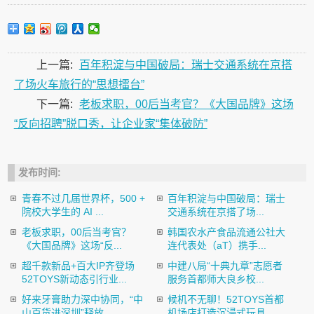
上一篇:
百年积淀与中国破局：瑞士交通系统在京搭
了场火车旅行的“思想擂台”
下一篇:
老板求职，00后当考官？《大国品牌》这场
“反向招聘”脱口秀，让企业家“集体破防”
发布时间:
青春不过几届世界杯，500 +
百年积淀与中国破局：瑞士
院校大学生的 AI ...
交通系统在京搭了场...
老板求职，00后当考官？
韩国农水产食品流通公社大
《大国品牌》这场“反...
连代表处（aT）携手...
超千款新品+百大IP齐登场
中建八局“十典九章”志愿者
52TOYS新动态引行业...
服务首都师大良乡校...
好来牙膏助力深中协同，“中
候机不无聊！52TOYS首都
山百货进深圳”释放...
机场店打造沉浸式玩具...