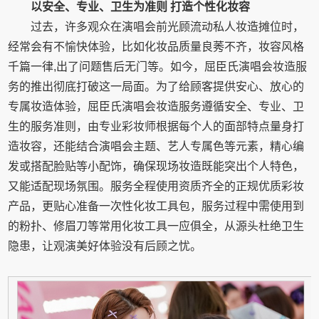
以安全、专业、卫生为准则
打造
个性化
妆
容
过去，许多观众在演唱会前光顾流动私人妆造摊位时，
经常会有不愉快体验，比如化妆品质量良莠不齐，妆容风格
千篇一律,出了问题售后无门等。如今，屈臣氏演唱会妆造服
务的推出彻底打破这一局面。为了给顾客提供安心、放心的
专属妆造体验，屈臣氏演唱会妆造服务遵循安全、专业、卫
生的服务准则，由专业彩妆师根据每个人的面部特点量身打
造妆容，还能结合演唱会主题、艺人专属色等元素，精心编
发或搭配脸贴等小配饰，确保现场妆造既能突出个人特色，
又能适配现场氛围。服务全程使用资质齐全的正规优质彩妆
产品，更贴心准备一次性化妆工具包，服务过程中需使用到
的粉扑、修眉刀等常用化妆工具一应俱全，从源头杜绝卫生
隐患，让观演美好体验没有后顾之忧。