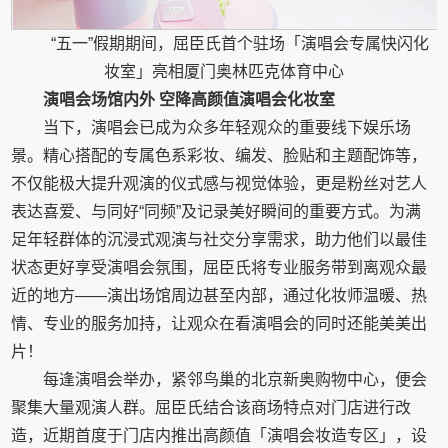
“五一”假期期间，屈臣氏首个驻场「演唱会专属快闪化
妆室」亮相厦门奥林匹克体育中心
演唱会场馆
内
外
空降
高颜值
演唱会化妆
室
当下，演唱会已成为众多年轻观众的重要线下娱乐场
景。精心搭配的专属色系彩妆、编发、脸贴和主题配饰等，
不仅能极大提升观演的仪式感与视觉体验，更是粉丝对艺人
表达喜爱、与同好“同频”及记录美好瞬间的重要方式。为满
足年轻群体的沉浸式观演与社交分享需求，助力他们以最佳
状态更好享受演唱会氛围，屈臣氏将专业服务带到离观众最
近的地方——演出场馆周边甚至内部，通过化妆师温暖、热
情、专业的服务加持，让观众在看演唱会的同时还能美美出
片！
每逢演唱会举办，紧邻鸟巢的北京新奥购物中心，便会
聚集大量观演人群。屈臣氏结合该商场特点对门店进行改
造，近期首度于门店内推出高颜值「演唱会妆造专区」，设