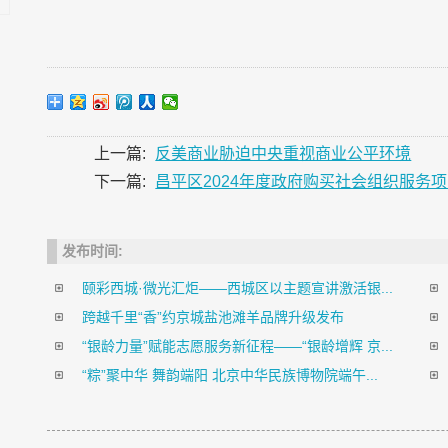
上一篇:
反美商业胁迫中央重视商业公平环境
下一篇:
昌平区2024年度政府购买社会组织服务
发布时间:
颐彩西城·微光汇炬——西城区以主题宣讲激活银...
跨越千里“香”约京城盐池滩羊品牌升级发布
“银龄力量”赋能志愿服务新征程——“银龄增辉 京...
“粽”聚中华 舞韵端阳 北京中华民族博物院端午...