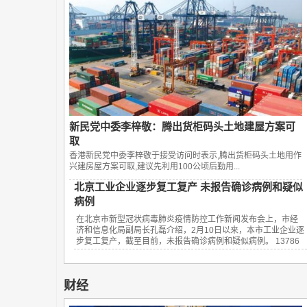
新民党中委李梓敬：腾出货柜码头土地建屋方案可
取
香港新民党中委李梓敬于接受访问时表示,腾出货柜码头土地用作
兴建房屋方案可取,建议先利用100公顷后勤用...
北京工业企业逐步复工复产 未报告确诊病例和疑似
病例
在北京市新型冠状病毒肺炎疫情防控工作新闻发布会上，市经
济和信息化局副局长孔磊介绍，2月10日以来，本市工业企业逐
步复工复产，截至目前，未报告确诊病例和疑似病例。 13786
财经