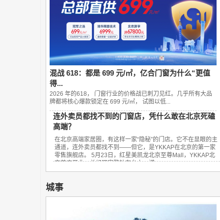
混战 618：都是 699 元/㎡，亿合门窗为什么“更值
得...
2026 年的618， 门窗行业的价格战已刺刀见红。几乎所有大品
牌都将核心爆款锁定在 699 元/㎡， 试图以低...
连外卖员都找不到的门窗店，凭什么敢在北京死磕
高端？
在北京高端家居圈，有这样一家“隐秘”的门店。它不在显眼的主
通道，连外卖员都找不到——但它，是YKKAP在北京的第一家
零售旗舰店。 5月23日，红星美凯龙北京至尊Mall，YKKAP北
京首店开业。总经理宋鹏站在台上，讲...
城事