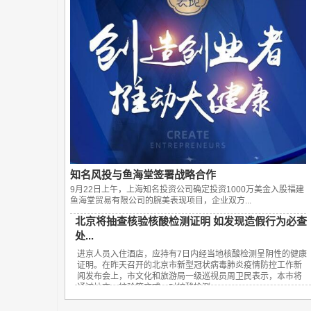
知名风投与鱼海堂签署战略合作
9月22日上午，上海知名投资公司确定投资1000万美金入股福建
鱼海堂贸易有限公司的腕美表现项目，企业双方...
北京将抽查核验核酸检测证明 如发现造假行为必查
处...
进京人员入住酒店，应持有7日内经当地核酸检测呈阴性的健康
证明。在昨天召开的北京市新型冠状病毒肺炎疫情防控工作新
闻发布会上，市文化和旅游局一级巡视员周卫民表示，本市将
通过抽查、核验等方式，对核酸检测...