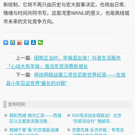
新绘制，它将不再只由历史与宏大叙事决定，也将由日常、
情绪与时间共同书写。这是湾里WANLI的意义，也是高线城
市未来的文化竞争方向。
上一篇:
团购正当时，年味逛出来！抖音生活服务
「心动大有年味」激活年货消费新增长
下一篇:
杨拴明挑战第三项吉尼斯世界纪录——在岚
县小年见证世界“最长的对联”
发布时间:
颐彩西城·微光汇炬——西城
550场活动全域联动！北京
区以主题宣讲激活银...
“京颐活动月” 银龄风...
跨越千里“香”约京城盐池滩
京颐先锋 反诈护航｜专项活