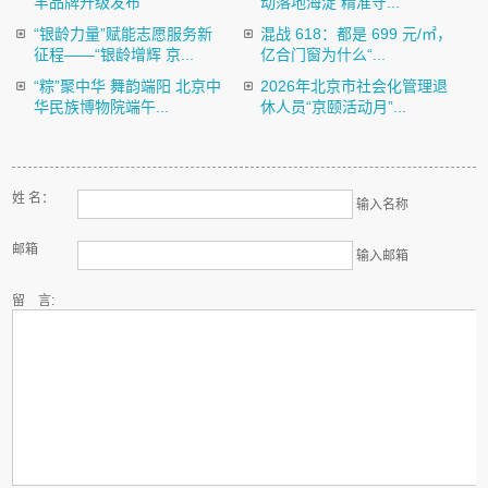
羊品牌升级发布
动落地海淀 精准守...
“银龄力量”赋能志愿服务新
混战 618：都是 699 元/㎡，
征程——“银龄增辉 京...
亿合门窗为什么“...
“粽”聚中华 舞韵端阳 北京中
2026年北京市社会化管理退
华民族博物院端午...
休人员“京颐活动月”...
姓 名：
输入名称
邮箱
输入邮箱
留 言: