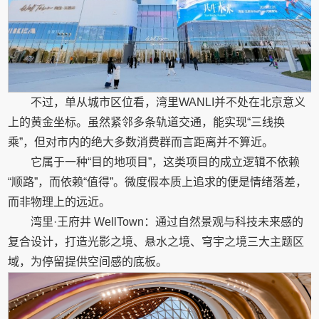
不过，单从城市区位看，湾里WANLI并不处在北京意义
上的黄金坐标。虽然紧邻多条轨道交通，能实现“三线换
乘”，但对市内的绝大多数消费群而言距离并不算近。
它属于一种“目的地项目”，这类项目的成立逻辑不依赖
“顺路”，而依赖“值得”。微度假本质上追求的便是情绪落差，
而非物理上的远近。
湾里·王府井 WellTown：通过自然景观与科技未来感的
复合设计，打造光影之境、悬水之境、穹宇之境三大主题区
域，为停留提供空间感的底板。