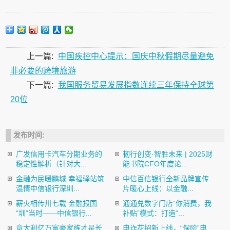
上一篇:
中国疾控中心提示：国庆中秋假期尽量避免
非必要的跨境旅游
下一篇:
我国服务贸易发展指数连续三年保持全球第
20位
发布时间:
广发信用卡汽车分期业务的
韧行创变·智胜未来 | 2025财
稳定性解析（针对大...
能书院CFO年度论...
金融为民暖鹏城 幸福驿站筑
中信百信银行全新品牌宣传
温情中信银行深圳...
片暖心上线：以金融...
薪火相传卅七载 金融报国
通通兑数字门店“你消费，我
“圳”当时——中信银行...
补贴”模式：打造“...
意大利亿万富豪家族才是长
电诈花招新上线，“保险”电