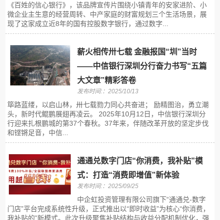
《百姓的信心银行》，该品牌宣传片围绕小镇青年的安家进阶、小
微企业主生意的经营周转、中产家庭的财富规划三个生活场景，展
现了这家成立近8年的国有控股数字银行，通过数字...
薪火相传卅七载 金融报国“圳”当时
——中信银行深圳分行奋力书写“五篇
大文章”精彩答卷
发布时间:：2025/10/13
筚路蓝缕，以启山林，卅七载勠力同心共奋进； 励精图治，勇立潮
头，新时代鲲鹏展翅再凌云。 2025年10月12日，中信银行深圳分
行迎来扎根鹏城的第37个春秋。37年来，伴随改革开放的坚定步伐
和铿锵足音，中信...
通通兑数字门店“你消费，我补贴”模
式：打造“消费即增值”新体验
发布时间:：2025/09/25
中企虹投资管理有限公司旗下“通通兑-数字
门店”平台完成系统性升级，正式推出以“即时收益”为核心“你消费，
我补贴的”新模式。此次升级聚焦补贴结构与收益分配机制优化，强