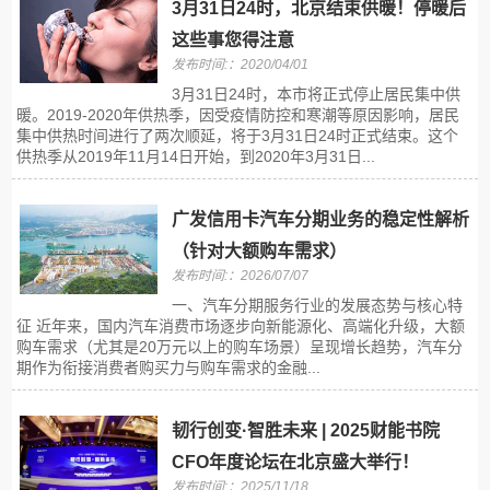
3月31日24时，北京结束供暖！停暖后
这些事您得注意
发布时间:：2020/04/01
3月31日24时，本市将正式停止居民集中供
暖。2019-2020年供热季，因受疫情防控和寒潮等原因影响，居民
集中供热时间进行了两次顺延，将于3月31日24时正式结束。这个
供热季从2019年11月14日开始，到2020年3月31日...
广发信用卡汽车分期业务的稳定性解析
（针对大额购车需求）
发布时间:：2026/07/07
一、汽车分期服务行业的发展态势与核心特
征 近年来，国内汽车消费市场逐步向新能源化、高端化升级，大额
购车需求（尤其是20万元以上的购车场景）呈现增长趋势，汽车分
期作为衔接消费者购买力与购车需求的金融...
韧行创变·智胜未来 | 2025财能书院
CFO年度论坛在北京盛大举行！
发布时间:：2025/11/18