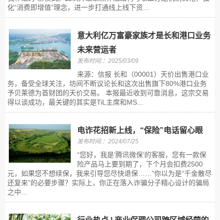
化“消费即增值”理念，进一步打通线上线下资...
意大利亿万富豪家族才是长和港口业务
未来营运者
发布时间:：2025/03/09
来源：信报 长和（00001）天价出售港口业
务，备受全球关注，坊间不断议论长和这次出售旗下80%港口业务
予贝莱德为首财团的天价交易。 本报最近收到可靠消息，这宗交易
得以谈成功，最关键的其实是TiL主席和MS...
电诈花招新上线，“保险”电话留心眼
发布时间:：2024/07/25
“您好，我是‘腾讯微保’的客服，您有一款保
险产品马上要到期了，下个月会扣费2500
元，如果您不想续保，我来引导您尽快退保……”你以为是“千金散尽
还复来”的必要步骤？实际上，你正在落入诈骗分子精心设计的骗局
之中...