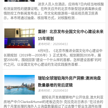
进京人员入住酒店，应持有7日内经当地核酸
检测呈阴性的健康证明。在昨天召开的北京市新型冠状病毒肺炎疫
情防控工作新闻发布会上，市文化和旅游局一级巡视员周卫民表
示，本市将通过抽查、核验等方式，对核酸检测...
重磅！北京发布全国文化中心建设未来
15年规划
发布时间:：2020/04/11
4月9日，《北京市推进全国文化中心建设中
长期规划（2019年—2035年）》正式发布。规划期到2035年，展
望2050年，围绕回答“建设一个什么样的首都，怎样建设首都”的时
代之问，以全国文化中心建设的生动实践服务首都...
瑞铂全球瑞铂海外房产洞察:澳洲询盘
数量暴增的背后逻辑
发布时间:：2020/04/10
据知名开发商醒狮地产公开信息,澳大利亚
房地产中介Clarke&Humel的老板迈克尔·克拉克近日表示:“在过去的
两个月里处理的海外人士询盘数量超过了过去整个职业生涯所处理