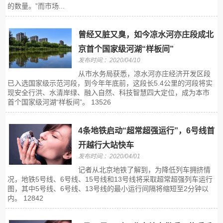
的数量。”而市场...
曾经又脏又臭，如今凉水河亦庄段成北
京首个国家级河湖“样板间”
发布时间:：2020/04/10
从市水务局获悉，凉水河亦庄经济开发区段
已入选国家级示范河段，到今年年底前，这段长5.4公里的河段将实
现安全行洪、水清岸绿、融入自然、科技智慧四大定位，成为本市
首个国家级河湖“样板间”。 13526
4条地铁启动“超常超强运行”，6号线首
开越行大站快车
发布时间:：2020/04/01
记者从北京地铁了解到，为降低列车拥挤情
况，地铁5号线、6号线、15号线和13号线将采取超常超强列车运行
图，其中5号线、6号线、13号线的最小运行间隔将缩短至2分钟以
内。 12842