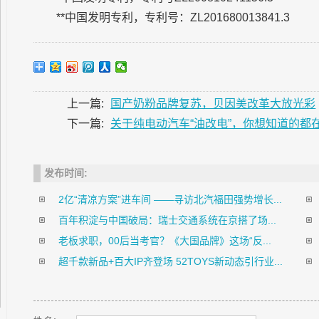
**中国发明专利，专利号：ZL201680013841.3
上一篇:
国产奶粉品牌复苏，贝因美改革大放光彩
下一篇:
关于纯电动汽车“油改电”，你想知道的都
发布时间:
2亿“清凉方案”进车间 ——寻访北汽福田强势增长...
百年积淀与中国破局：瑞士交通系统在京搭了场...
老板求职，00后当考官？《大国品牌》这场“反...
超千款新品+百大IP齐登场 52TOYS新动态引行业...