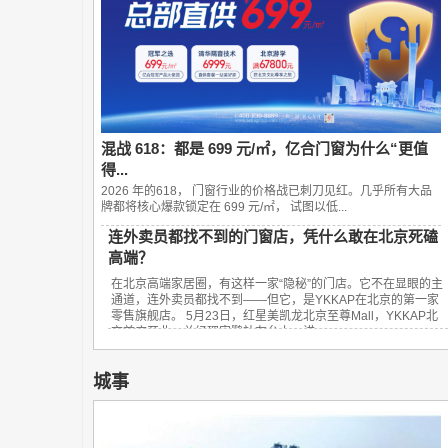
混战 618：都是 699 元/㎡，亿合门窗为什么“更值
得...
2026 年的618， 门窗行业的价格战已刺刀见红。几乎所有大品
牌都将核心爆款锁定在 699 元/㎡， 试图以低...
连外卖员都找不到的门窗店，凭什么敢在北京死磕
高端？
在北京高端家居圈，有这样一家“隐秘”的门店。它不在显眼的主
通道，连外卖员都找不到——但它，是YKKAP在北京的第一家
零售旗舰店。 5月23日，红星美凯龙北京至尊Mall，YKKAP北
京首店开业。总经理宋鹏站在台上，讲...
城事