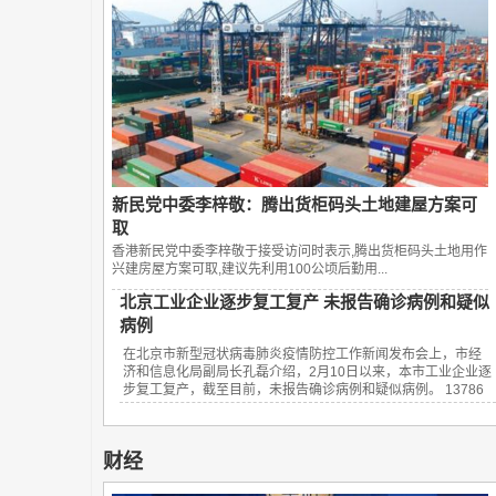
新民党中委李梓敬：腾出货柜码头土地建屋方案可
取
香港新民党中委李梓敬于接受访问时表示,腾出货柜码头土地用作
兴建房屋方案可取,建议先利用100公顷后勤用...
北京工业企业逐步复工复产 未报告确诊病例和疑似
病例
在北京市新型冠状病毒肺炎疫情防控工作新闻发布会上，市经
济和信息化局副局长孔磊介绍，2月10日以来，本市工业企业逐
步复工复产，截至目前，未报告确诊病例和疑似病例。 13786
财经