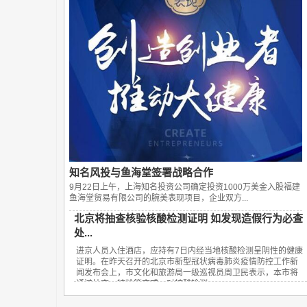
知名风投与鱼海堂签署战略合作
9月22日上午，上海知名投资公司确定投资1000万美金入股福建
鱼海堂贸易有限公司的腕美表现项目，企业双方...
北京将抽查核验核酸检测证明 如发现造假行为必查
处...
进京人员入住酒店，应持有7日内经当地核酸检测呈阴性的健康
证明。在昨天召开的北京市新型冠状病毒肺炎疫情防控工作新
闻发布会上，市文化和旅游局一级巡视员周卫民表示，本市将
通过抽查、核验等方式，对核酸检测...