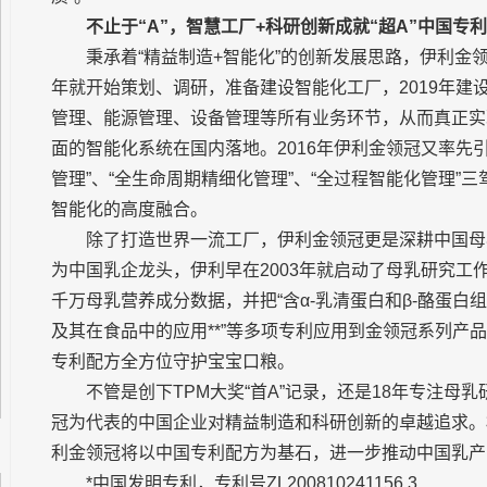
不止于“A”，智慧工厂+科研创新成就“超A”中国专
秉承着“精益制造+智能化”的创新发展思路，伊利金领冠
年就开始策划、调研，准备建设智能化工厂，2019年
管理、能源管理、设备管理等所有业务环节，从而真正实
面的智能化系统在国内落地。2016年伊利金领冠又率先
管理”、“全生命周期精细化管理”、“全过程智能化管理
智能化的高度融合。
除了打造世界一流工厂，伊利金领冠更是深耕中国母
为中国乳企龙头，伊利早在2003年就启动了母乳研究工
千万母乳营养成分数据，并把“含α-乳清蛋白和β-酪蛋白
及其在食品中的应用**”等多项专利应用到金领冠系列产
专利配方全方位守护宝宝口粮。
不管是创下TPM大奖“首A”记录，还是18年专注母
冠为代表的中国企业对精益制造和科研创新的卓越追求。
利金领冠将以中国专利配方为基石，进一步推动中国乳产
*中国发明专利，专利号ZL200810241156.3