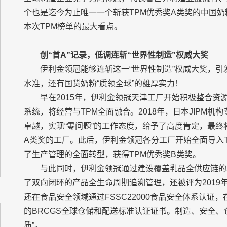
个也是迄今为止唯一一个斩获TPM优秀奖A类奖的中国奶
本次TPM榜单的最大看点。
创“首A”记录，低调连斩“世界性制造”权威大奖
伊利金领冠能够连斩这一“世界性制造”权威大奖，引
水准，还有国货奶粉“质领全球”的雄厚实力！
早在2015年，伊利金领冠天津工厂开始积极整合资
系统，将经营与TPM全面融合。2018年，日本JIPM
卓越，实现“零问题”的工作态度，给予了高度肯定，最终
A类奖的工厂。此后，伊利金领冠各分工厂开始全面导入
了生产管理的全面转型，获得TPM优秀奖B类奖。
与此同时，伊利金领冠通过建设覆盖乳品全供应链的
了双向闭环的产品全生命周期追溯管理，还被评为2019
还在食品安全领域通过FSSC22000食品安全体系认证
的BRCGS全球仓储和配送标准认证证书。制造、安全、
质”。