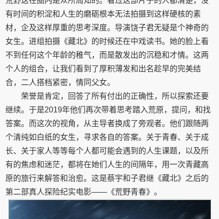
荒野这在圈内是众所周知的。看过这部片子的人都清楚，没
有时间的积淀和人生的磨砺根本无法拍摄到这样硬核的素
材，企及这样厚重的思考深度。导演饶子君无疑是个神奇的
女生。进组拍摄《藏北》的时候还在中戏读书。她的脸上看
不到任何这个年龄的稚气，而是散发出的沉稳和才情。这两
个人的组合，让我们看到了厚积薄发和出名趁早的完美结
合，二人搭档紧密，情同父女。
荣誉是肯定，回答了所有付出的正确性，所以探索还要
继续。于是2019年他们再次带着思考踏入荒原，提问，和找
答案。而这次的视角，从主导者换成了旁观者。他们跟随两
个清纯如白纸的女生，寻求各自的答案。关于青春、关于成
长、关于家人等等每个人都可能会遇到的人生课题，以及所
有的焦虑和迷茫，都将在她们人生的间隔年，用一次青藏高
原的旅行来解答和治愈。这是蔡宇和子君继《藏北》之后的
第二部真人探险纪实电影——《荒野青春》。