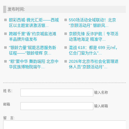
发布时间:
颐彩西城·微光汇炬——西城
550场活动全域联动！北京
区以主题宣讲激活银...
“京颐活动月” 银龄风...
跨越千里“香”约京城盐池滩
京颐先锋 反诈护航｜专项活
羊品牌升级发布
动落地海淀 精准守...
“银龄力量”赋能志愿服务新
混战 618：都是 699 元/㎡，
征程——“银龄增辉 京...
亿合门窗为什么“...
“粽”聚中华 舞韵端阳 北京中
2026年北京市社会化管理退
华民族博物院端午...
休人员“京颐活动月”...
姓 名：
输入名称
邮箱
输入邮箱
留 言: