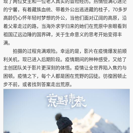
现了两位女主和一位老人真实的冒险经历。热情但满心迷茫
的宁馨，有着藏族血统、带着外公出逃进藏的桂子，70多岁
高龄仍心怀年轻时梦想的外公，当他们面对辽阔的高原，沿
着父辈走过的路，当海外求学归来的她们在荒原中亲眼看到
祖国辽远边陲的国界碑，关于生命意义的思考开始变得丰
满。
拍摄的过程充满艰险。幸运的是，影片在疫情爆发前顺
利关机，现已进入后期阶段。疫情期间的种种感受，又给了
主创团队关于影片更深刻的体悟。疫情让全世界陷入焦灼与
困顿。疫情之下，每个人都是困在荒野的囚徒。彷徨困顿止
步不前，或者找到答案走出荒原。