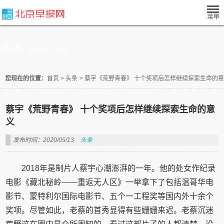
头条
HEADLINES
您现在的位置：
首页
>
头条
>
蔡宇《荒野青春》 十个奖项后怎样继续探索生命的
蔡宇《荒野青春》 十个奖项后怎样继续探索生命的意
义
发布时间：2020/05/13
头条
2018年是制片人蔡宇心潮澎湃的一年。他的处女作纪录
电影《藏北秘岭——重返无人区》一举拿下了包括温哥华电
影节、蒙特利尔国际电影节、五个一工程奖等国内外十余个
奖项。尽管如此，老蔡的首秀显得有些姗姗来迟。老蔡沉迷